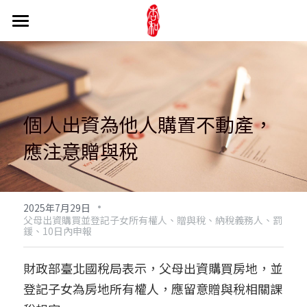
關於事務所
訊息公告
陳文炯會計師
事務所介紹
醫療法人
最新消息
個人出資為他人購置不動產，
媒體與文章
產學合作
長照法人
醫療財團法人
應注意贈與稅
我們的實績
新書介紹
醫療社團法人
家族財產信託
長照相關新聞
交通超方便
網路相簿
醫療機構
·
產業趨勢
公益活動
公益信託
2025年7月29日
父母出資購買並登記子女所有權人、贈與稅、納稅義務人、罰
鍰、10日內申報
杏和吃喝玩樂
長照相關法條
股權信託
專業服務
財團法人看見.齊柏林基金會
財政部臺北國稅局表示，父母出資購買房地，並
不動產信託
臺灣腸癌病友協會
線上諮詢
公司法
登記子女為房地所有權人，應留意贈與稅相關課
家族財產信託
證券交易法
聯絡資訊
搜索