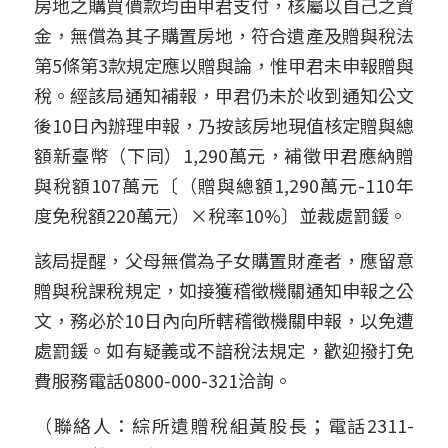
房地之購買價款均由甲君支付，核屬以自己之資
金，無償為其子購置房地，符合遺產及贈與稅法
第5條第3款規定應以贈與論，惟甲君未申報贈與
稅。經該局通知補報，甲君仍未於收到通知公文
後10日內辦理申報，乃按該房地現值核定贈與總
額新臺幣（下同）1,290萬元，補徵甲君應納贈
與稅額107萬元〔（贈與總額1,290萬元-110年
度免稅額220萬元）×稅率10%〕並裁處罰鍰。
該局提醒，父母無償為子女購置財產者，應留意
贈與稅課稅規定，如接獲稽徵機關通知申報之公
文，務必於10日內向所轄稽徵機關申報，以免遭
處罰鍰。如有疑義或不諳稅法規定，歡迎撥打免
費服務電話0800-000-321洽詢。
（聯絡人：綜所遺贈稅組黃股長；電話2311-