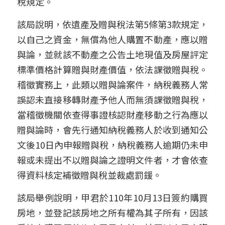
稅規定。
信託與遺贈稅
新公司設立
加入我們
該局說明，依遺產及贈與稅法第5條第3款規定，
加LINE諮詢
以自己之資金，無償為他人購置不動產，應以贈
文創產業
與論，並就該不動產之公告土地現值及房屋評定
新創公司
標準價格計算贈與財產價值，依法課徵贈與稅。
稽徵實務上，此類以贈與論案件，納稅義務人常
其他專業服務
誤認未直接移轉財產予他人而無須課徵贈與稅，
當稽徵機關依查得事證核認財產移動之行為應以
贈與論時，會先行通知納稅義務人於收到通知公
文後10日內申報贈與稅，納稅義務人逾期仍未申
報或未提出不以贈與論之證明文件者，才會依查
得資料核定補徵贈與稅並裁處罰鍰。
該局舉例說明，甲君於110年10月13日簽約購買
房地，並登記該房地之所有權為其子所有，因該