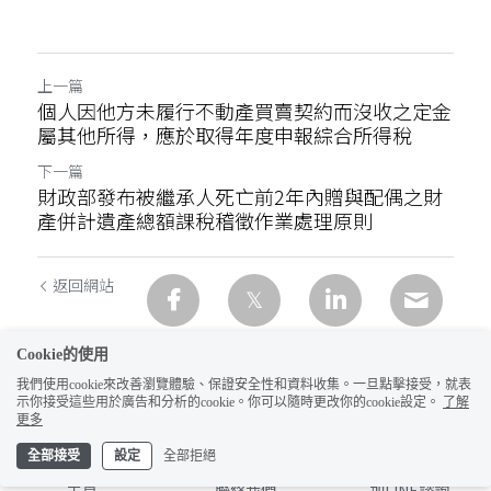
上一篇
個人因他方未履行不動產買賣契約而沒收之定金
屬其他所得，應於取得年度申報綜合所得稅
下一篇
財政部發布被繼承人死亡前2年內贈與配偶之財
產併計遺產總額課稅稽徵作業處理原則
返回網站
Cookie的使用
我們使用cookie來改善瀏覽體驗、保證安全性和資料收集。一旦點擊接受，就表
示你接受這些用於廣告和分析的cookie。你可以隨時更改你的cookie設定。
了解
更多
全部接受
設定
全部拒絕
主頁
聯絡我們
加LINE諮詢