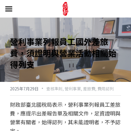
關於事務所
訊息公告
陳文炯會計師
營利事業列報員工國外差旅
事務所介紹
醫療法人
最新消息
費，須證明與營業活動相關始
媒體與文章
產學合作
長照法人
醫療財團法人
得列支
我們的實績
新書介紹
醫療社團法人
家族財產信託
長照相關新聞
交通超方便
網路相簿
醫療機構
·
產業趨勢
公益活動
公益信託
2025年7月29日
查核準則,
營利事業,
差旅費,
費用認列
杏和吃喝玩樂
長照相關法條
股權信託
專業服務
財團法人看見.齊柏林基金會
財政部臺北國稅局表示，營利事業列報員工差旅
費，應提示出差報告單及相關文件，足資證明與
不動產信託
臺灣腸癌病友協會
線上諮詢
公司法
營業有關者，始得認列，其未能證明者，不予認
家族財產信託
證券交易法
聯絡資訊
搜索
定。