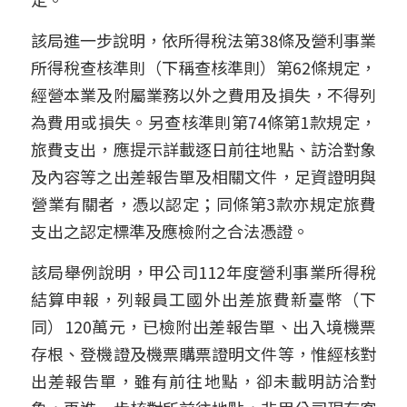
信託與遺贈稅
新公司設立
加入我們
該局進一步說明，依所得稅法第38條及營利事業
加LINE諮詢
所得稅查核準則（下稱查核準則）第62條規定，
文創產業
經營本業及附屬業務以外之費用及損失，不得列
新創公司
為費用或損失。另查核準則第74條第1款規定，
旅費支出，應提示詳載逐日前往地點、訪洽對象
其他專業服務
及內容等之出差報告單及相關文件，足資證明與
營業有關者，憑以認定；同條第3款亦規定旅費
支出之認定標準及應檢附之合法憑證。
該局舉例說明，甲公司112年度營利事業所得稅
結算申報，列報員工國外出差旅費新臺幣（下
同）120萬元，已檢附出差報告單、出入境機票
存根、登機證及機票購票證明文件等，惟經核對
出差報告單，雖有前往地點，卻未載明訪洽對