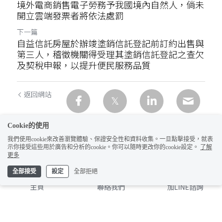
境外電商銷售電子勞務予我國境內自然人，倘未
開立雲端發票者將依法處罰
下一篇
自益信託房屋於辦竣塗銷信託登記前訂約出售與
第三人，稽徵機關得受理其塗銷信託登記之查欠
及契稅申報，以提升便民服務品質
返回網站
Cookie的使用
我們使用cookie來改善瀏覽體驗、保證安全性和資料收集。一旦點擊接受，就表
示你接受這些用於廣告和分析的cookie。你可以隨時更改你的cookie設定。
了解
更多
全部接受
設定
全部拒絕
主頁
聯絡我們
加LINE諮詢