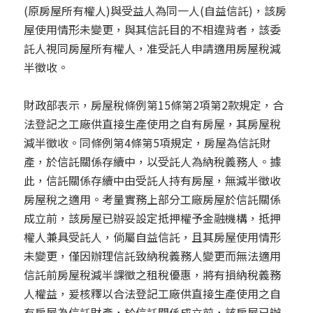
(原房屋所有權人)與受益人為同一人(自益信託)，該房
信託與遺贈稅
新公司設立
加入我們
屋使用情形未變更，與其信託目的不相違背者，該委
加LINE諮詢
託人視同房屋所有權人，准受託人申請適用房屋稅減
文創產業
半徵收。
新創公司
財政部表示，房屋稅條例第15條第2項第2款規定，合
法登記之工廠供直接生產使用之自有房屋，其房屋稅
其他專業服務
減半徵收。同條例第4條第5項規定，房屋為信託財
產，於信託關係存續中，以受託人為納稅義務人。據
此，信託關係存續中由受託人持有房屋，無減半徵收
房屋稅之適用。考量實務上部分工廠房屋於信託關係
成立前，該房屋已辦妥設定抵押權予金融機構，抵押
權人兼具受託人，倘屬自益信託，且其房屋使用情形
未變更，僅因辦理信託致納稅義務人變更而無法適用
信託前房屋稅減半課徵之租稅優惠，將有損納稅義務
人權益，爰核釋以合法登記工廠供直接生產使用之自
有房屋為信託財產，於信託關係成立前，該房屋已辦