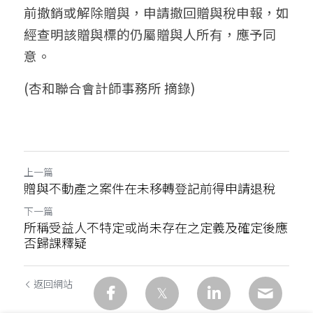
前撤銷或解除贈與，申請撤回贈與稅申報，如
信託與遺贈稅
新公司設立
加入我們
經查明該贈與標的仍屬贈與人所有，應予同
加LINE諮詢
意。
文創產業
(杏和聯合會計師事務所 摘錄)
新創公司
其他專業服務
上一篇
贈與不動產之案件在未移轉登記前得申請退稅
下一篇
所稱受益人不特定或尚未存在之定義及確定後應
否歸課釋疑
返回網站