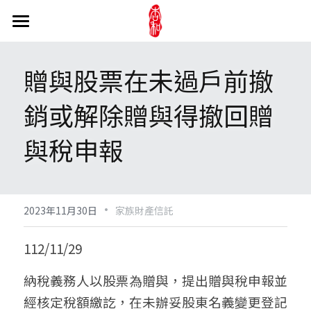
關於事務所
贈與股票在未過戶前撤
訊息公告
陳文炯會計師
銷或解除贈與得撤回贈
事務所介紹
醫療法人
最新消息
與稅申報
媒體與文章
產學合作
長照法人
醫療財團法人
我們的實績
新書介紹
醫療社團法人
家族財產信託
長照相關新聞
交通超方便
網路相簿
醫療機構
·
產業趨勢
公益活動
公益信託
2023年11月30日
家族財產信託
杏和吃喝玩樂
長照相關法條
股權信託
專業服務
財團法人看見.齊柏林基金會
112/11/29
不動產信託
臺灣腸癌病友協會
線上諮詢
公司法
納稅義務人以股票為贈與，提出贈與稅申報並
經核定稅額繳訖，在未辦妥股東名義變更登記
家族財產信託
證券交易法
聯絡資訊
搜索