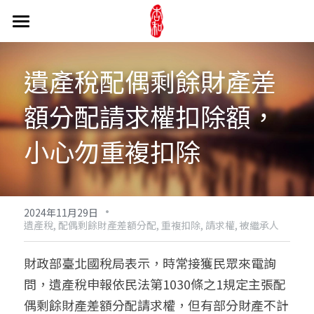
關於事務所
遺產稅配偶剩餘財產差
訊息公告
陳文炯會計師
額分配請求權扣除額，
事務所介紹
醫療法人
最新消息
小心勿重複扣除
媒體與文章
產學合作
長照法人
醫療財團法人
我們的實績
新書介紹
醫療社團法人
家族財產信託
長照相關新聞
交通超方便
網路相簿
醫療機構
·
產業趨勢
公益活動
公益信託
2024年11月29日
遺產稅,
配偶剩餘財產差額分配,
重複扣除,
請求權,
被繼承人
杏和吃喝玩樂
長照相關法條
股權信託
專業服務
財團法人看見.齊柏林基金會
財政部臺北國稅局表示，時常接獲民眾來電詢
不動產信託
臺灣腸癌病友協會
線上諮詢
公司法
問，遺產稅申報依民法第1030條之1規定主張配
偶剩餘財產差額分配請求權，但有部分財產不計
家族財產信託
證券交易法
聯絡資訊
搜索