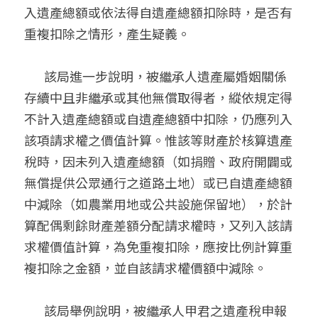
入遺產總額或依法得自遺產總額扣除時，是否有
信託與遺贈稅
新公司設立
加入我們
重複扣除之情形，產生疑義。
加LINE諮詢
文創產業
       該局進一步說明，被繼承人遺產屬婚姻關係
新創公司
存續中且非繼承或其他無償取得者，縱依規定得
不計入遺產總額或自遺產總額中扣除，仍應列入
其他專業服務
該項請求權之價值計算。惟該等財產於核算遺產
稅時，因未列入遺產總額（如捐贈、政府開闢或
無償提供公眾通行之道路土地）或已自遺產總額
中減除（如農業用地或公共設施保留地），於計
算配偶剩餘財產差額分配請求權時，又列入該請
求權價值計算，為免重複扣除，應按比例計算重
複扣除之金額，並自該請求權價額中減除。
       該局舉例說明，被繼承人甲君之遺產稅申報